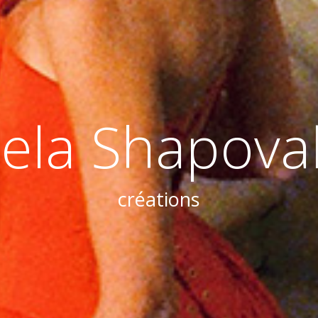
ela Shapova
créations